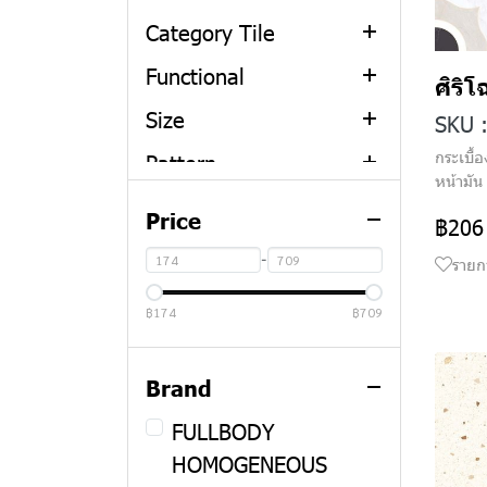
Category Tile
TUSCAN HILLS
Sun Chore
Functional
THERMA SPRING
EARTH HARMONY
CERAMIC TILE
ศิร
Size
MORVA DUNE
HEAVEN WHITE
PORCELAIN TILE
FLOOR TILE
SKU 
กระเบื้
Pattern
URBAN ESSENCE
TERRA SOUL
ANTI-SLIP TILE
WALL TILE
25 x 40 cm
หน้ามัน
Texture
HORIZON FLOW
FOREST BREEZE
FULL BODY TILE
20x120 cm
NATURAL STONE
Price
฿206
Color
COASTAL LUMINA
SERENE NATURE
GRANITO TILE
30 x 30 cm
NATURAL WOOD
ANTI-SLIP
-
รายก
SIAM HERITAGE
30 x 50 cm
SOLID SERIES
SATIN
BLACK
฿174
฿709
30 x 60 cm
GRAPHIC
MATT
GREY
30x120 cm
NATURAL SERIES
GLOSSY
BEIGE
Brand
40 x 40 cm
MOLD
WHITE
FULLBODY
HOMOGENEOUS
60 x 60 cm
GLOSSY POLISHED
BROWN