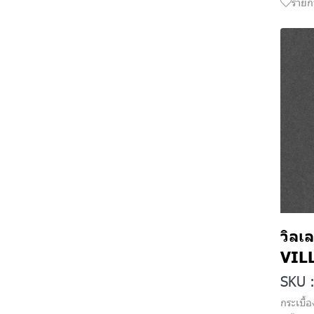
รายก
วิลเ
VIL
SKU 
กระเบื้