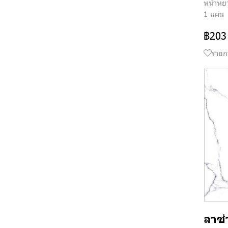
หน้าหย
1 แผ่น
฿203
รายก
ลาซ่