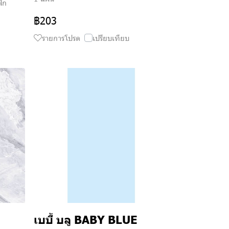
ฟิก
฿203
รายการโปรด
เปรียบเทียบ
เบบี้ บลู BABY BLUE