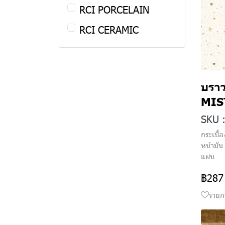
RCI PORCELAIN
60 x 120 cm
SOFT TOUCH
YELLOW
RCI CERAMIC
SOFT MATT
BLUE
SOFT ANTI-SLIP
GREEN
ORANGE
บราว
PINK
MIS
SKU 
กระเบื้
หน้ามั
แผ่น
฿287
รายก