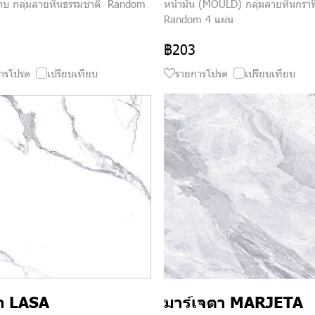
าบ กลุ่มลายหินธรรมชาติ Random
หน้ามัน (MOULD) กลุ่มลายหินกรา
Random 4 แผ่น
฿203
ารโปรด
เปรียบเทียบ
รายการโปรด
เปรียบเทียบ
า LASA
มาร์เจตา MARJETA