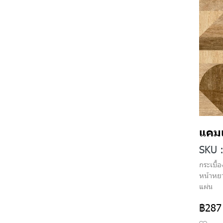
แคม
SKU 
กระเบื้
หน้าหย
แผ่น
฿287