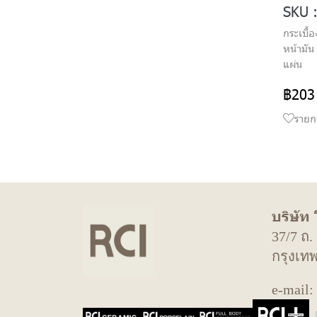
SKU 
กระเบื้
หน้ามัน
แผ่น
฿203
รายก
บริษัท
37/7 ถ
กรุงเท
e-mail: