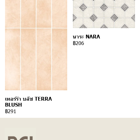
นาระ NARA
฿206
เทอร์ร่า บลัช TERRA
BLUSH
฿291