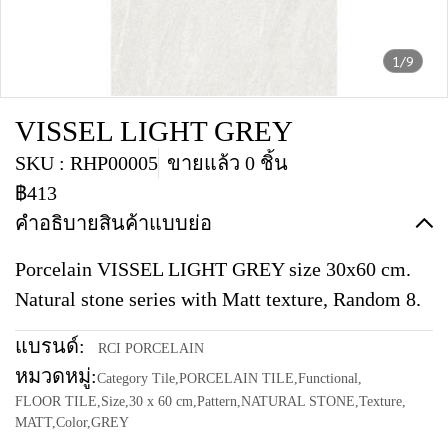
1/9
VISSEL LIGHT GREY
SKU : RHP00005
ขายแล้ว 0 ชิ้น
฿413
คำอธิบายสินค้าแบบย่อ
Porcelain VISSEL LIGHT GREY size 30x60 cm.
Natural stone series with Matt texture, Random 8.
แบรนด์:
RCI PORCELAIN
หมวดหมู่:
Category Tile
,
PORCELAIN TILE
,
Functional
,
FLOOR TILE
,
Size
,
30 x 60 cm
,
Pattern
,
NATURAL STONE
,
Texture
,
MATT
,
Color
,
GREY