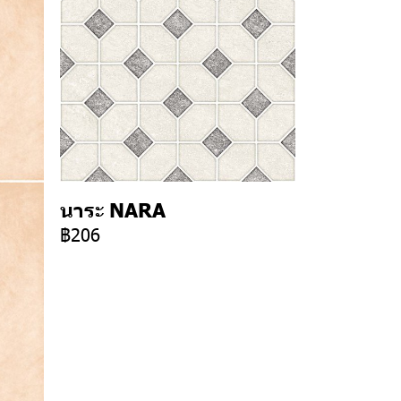
นาระ NARA
฿206