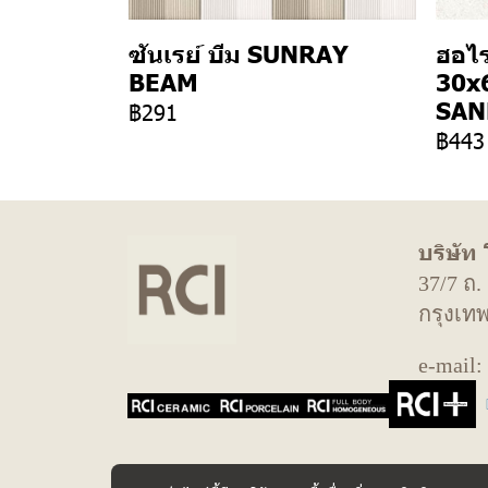
ซันเรย์ บีม SUNRAY
ฮอไ
BEAM
30x
SAN
฿291
฿443
บริษัท
37/7 ถ
กรุงเท
e-mail: