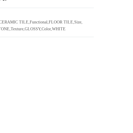
CERAMIC TILE
,
Functional
,
FLOOR TILE
,
Size
,
TONE
,
Texture
,
GLOSSY
,
Color
,
WHITE