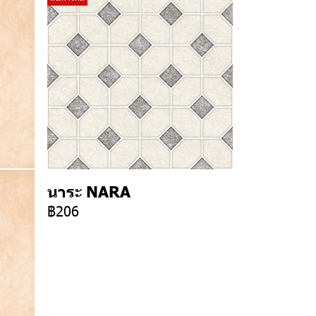
นาระ NARA
฿206