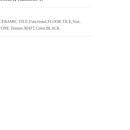
CERAMIC TILE
,
Functional
,
FLOOR TILE
,
Size
,
TONE
,
Texture
,
MATT
,
Color
,
BLACK