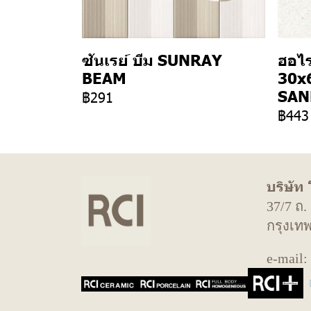
ซันเรย์ บีม SUNRAY
ฮอไ
BEAM
30x
SAN
฿291
฿443
บริษัท
37/7 ถ
กรุงเท
e-mail: