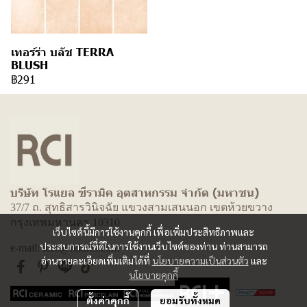
เทอร์ร่า บลัช TERRA
BLUSH
฿291
บริษัท โรแยล ซีรามิค อุตสาหกรรม จำกัด (มหาชน)
37/7 ถ. สุทธิสารวินิจฉัย แขวงสามเสนนอก เขตห้วยขวาง
กรุงเทพมหานคร 10310
เว็บไซต์นี้มีการใช้งานคุกกี้ เพื่อเพิ่มประสิทธิภาพและ
ประสบการณ์ที่ดีในการใช้งานเว็บไซต์ของท่าน ท่านสามารถ
e-mail: info@rcitiles.com
อ่านรายละเอียดเพิ่มเติมได้ที่
นโยบายความเป็นส่วนตัว
และ
นโยบายคุกกี้
ตั้งค่าคุกกี้
ยอมรับทั้งหมด