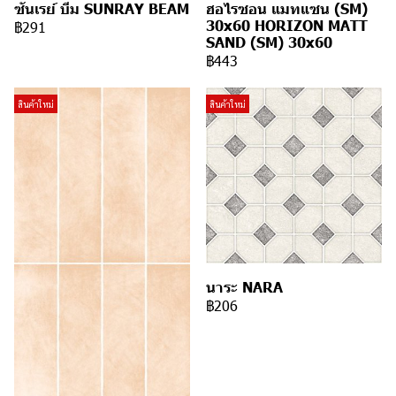
ซันเรย์ บีม SUNRAY BEAM
ฮอไรซอน แมทแซน (SM)
30x60 HORIZON MATT
฿291
SAND (SM) 30x60
฿443
สินค้าใหม่
สินค้าใหม่
นาระ NARA
฿206