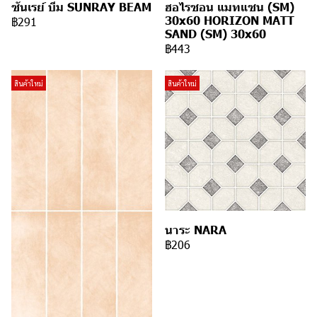
ซันเรย์ บีม SUNRAY BEAM
ฮอไรซอน แมทแซน (SM)
30x60 HORIZON MATT
฿291
SAND (SM) 30x60
฿443
สินค้าใหม่
สินค้าใหม่
นาระ NARA
฿206