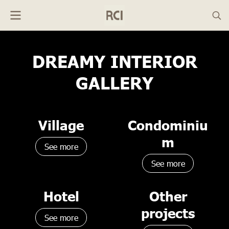
DREAMY INTERIOR
GALLERY
Village
Condominiu
m
See more
See more
Hotel
Other
projects
See more