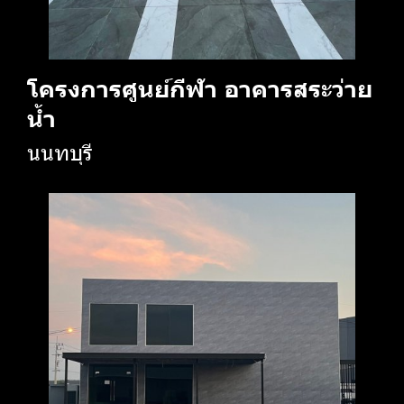
โครงการศูนย์กีฬา อาคารสระ ว่าย
น้ำ
นนทบุรี