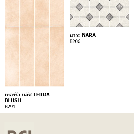
นาระ NARA
฿206
เทอร์ร่า บลัช TERRA
BLUSH
฿291