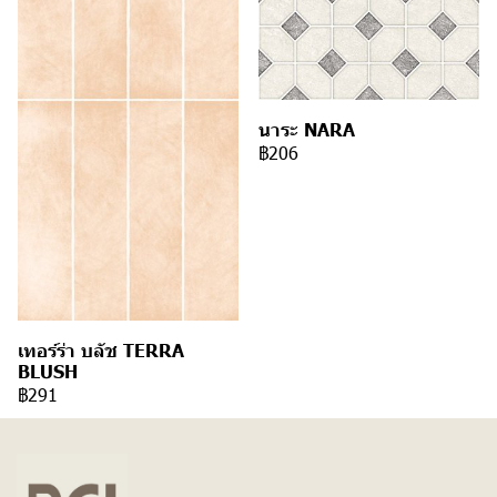
นาระ NARA
฿206
เทอร์ร่า บลัช TERRA
BLUSH
฿291