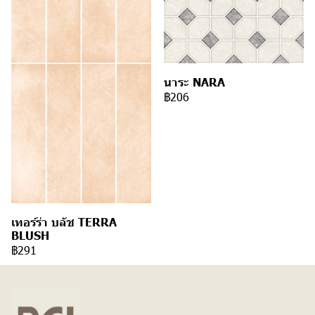
นาระ NARA
฿206
เทอร์ร่า บลัช TERRA
BLUSH
฿291