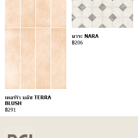
นาระ NARA
฿206
เทอร์ร่า บลัช TERRA
BLUSH
฿291