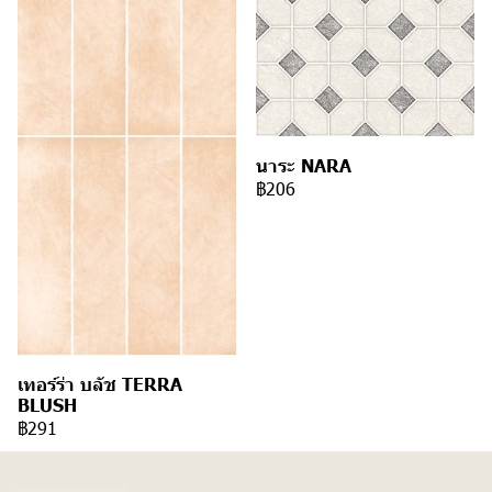
นาระ NARA
฿206
เทอร์ร่า บลัช TERRA
BLUSH
฿291