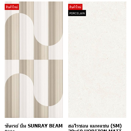
สินค้าใหม่
สินค้าใหม่
PORCELAIN
ซันเรย์ บีม SUNRAY BEAM
ฮอไรซอน แมทแซน (SM)