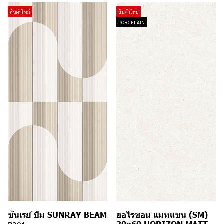
สินค้าใหม่
สินค้าใหม่
PORCELAIN
ซันเรย์ บีม SUNRAY BEAM
ฮอไรซอน แมทแซน (SM)