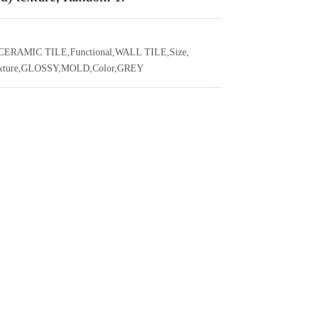
CERAMIC TILE
,
Functional
,
WALL TILE
,
Size
,
xture
,
GLOSSY
,
MOLD
,
Color
,
GREY