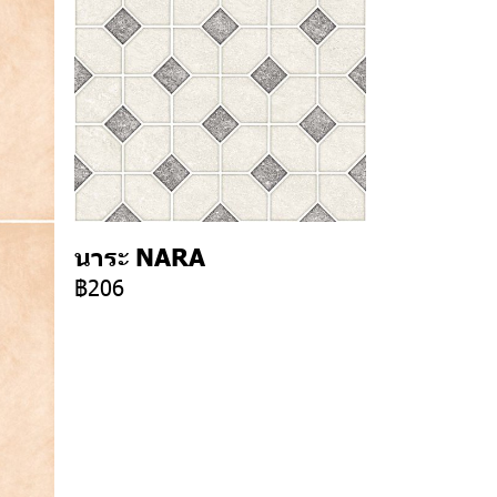
นาระ NARA
฿206