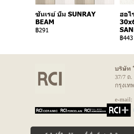
ซันเรย์ บีม SUNRAY
ฮอไ
BEAM
30x
SAN
฿291
฿443
บริษัท
37/7 ถ
กรุงเท
e-mail: