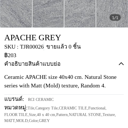
1/1
APACHE GREY
SKU : TJR00026
ขายแล้ว 0 ชิ้น
฿203
คำอธิบายสินค้าแบบย่อ
Ceramic APACHE size 40x40 cm. Natural Stone
series with Matt (Mold) texture, Random 4.
แบรนด์:
RCI CERAMIC
หมวดหมู่:
Tile
,
Category Tile
,
CERAMIC TILE
,
Functional
,
FLOOR TILE
,
Size
,
40 x 40 cm
,
Pattern
,
NATURAL STONE
,
Texture
,
MATT
,
MOLD
,
Color
,
GREY