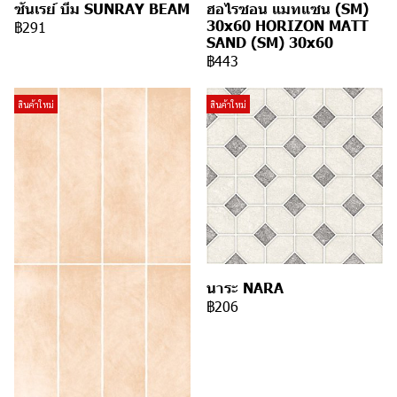
ซันเรย์ บีม SUNRAY BEAM
ฮอไรซอน แมทแซน (SM)
30x60 HORIZON MATT
฿291
SAND (SM) 30x60
฿443
สินค้าใหม่
สินค้าใหม่
นาระ NARA
฿206