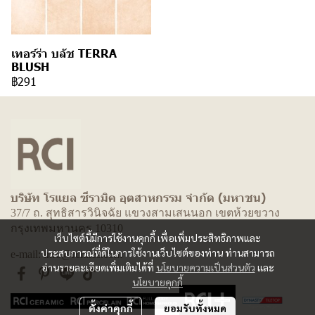
เทอร์ร่า บลัช TERRA
BLUSH
฿291
บริษัท โรแยล ซีรามิค อุตสาหกรรม จำกัด (มหาชน)
37/7 ถ. สุทธิสารวินิจฉัย แขวงสามเสนนอก เขตห้วยขวาง
กรุงเทพมหานคร 10310
เว็บไซต์นี้มีการใช้งานคุกกี้ เพื่อเพิ่มประสิทธิภาพและ
ประสบการณ์ที่ดีในการใช้งานเว็บไซต์ของท่าน ท่านสามารถ
e-mail: info@rcitiles.com
อ่านรายละเอียดเพิ่มเติมได้ที่
นโยบายความเป็นส่วนตัว
และ
นโยบายคุกกี้
ตั้งค่าคุกกี้
ยอมรับทั้งหมด