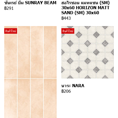
ซันเรย์ บีม SUNRAY BEAM
ฮอไรซอน แมทแซน (SM)
30x60 HORIZON MATT
฿291
SAND (SM) 30x60
฿443
สินค้าใหม่
สินค้าใหม่
นาระ NARA
฿206