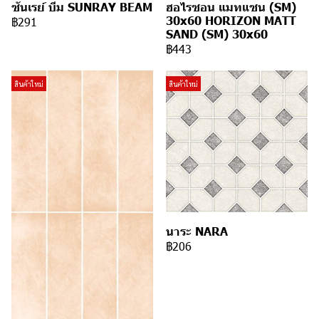
ซันเรย์ บีม SUNRAY BEAM
ฮอไรซอน แมทแซน (SM)
30x60 HORIZON MATT
฿291
SAND (SM) 30x60
฿443
สินค้าใหม่
สินค้าใหม่
นาระ NARA
฿206