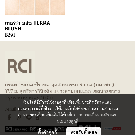
เทอร์ร่า บลัช TERRA
BLUSH
฿291
บริษัท โรแยล ซีรามิค อุตสาหกรรม จำกัด (มหาชน)
37/7 ถ. สุทธิสารวินิจฉัย แขวงสามเสนนอก เขตห้วยขวาง
กรุงเทพมหานคร 10310
เว็บไซต์นี้มีการใช้งานคุกกี้ เพื่อเพิ่มประสิทธิภาพและ
ประสบการณ์ที่ดีในการใช้งานเว็บไซต์ของท่าน ท่านสามารถ
e-mail: info@rcitiles.com
อ่านรายละเอียดเพิ่มเติมได้ที่
นโยบายความเป็นส่วนตัว
และ
นโยบายคุกกี้
ตั้งค่าคุกกี้
ยอมรับทั้งหมด