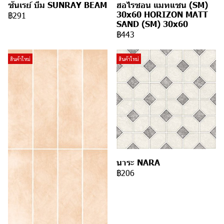
ซันเรย์ บีม SUNRAY BEAM
ฮอไรซอน แมทแซน (SM)
30x60 HORIZON MATT
฿291
SAND (SM) 30x60
฿443
สินค้าใหม่
สินค้าใหม่
นาระ NARA
฿206