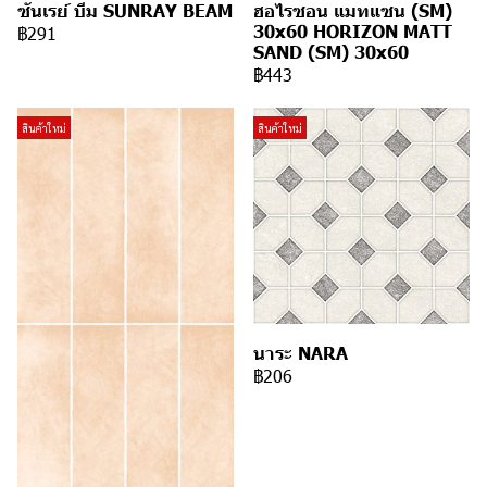
ซันเรย์ บีม SUNRAY BEAM
ฮอไรซอน แมทแซน (SM)
30x60 HORIZON MATT
฿291
SAND (SM) 30x60
฿443
สินค้าใหม่
สินค้าใหม่
นาระ NARA
฿206