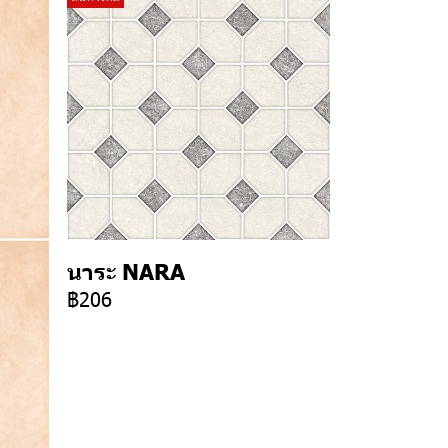
นาระ NARA
฿206