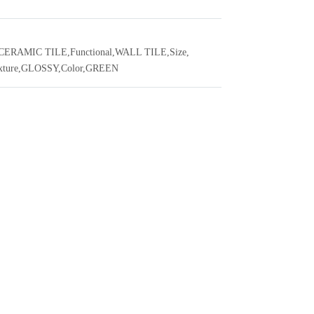
CERAMIC TILE
,
Functional
,
WALL TILE
,
Size
,
xture
,
GLOSSY
,
Color
,
GREEN