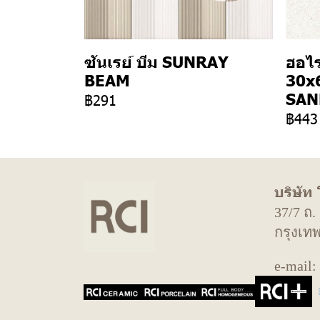
ซันเรย์ บีม SUNRAY
ฮอไ
BEAM
30x
SAN
฿291
฿443
บริษัท
37/7 ถ
กรุงเท
e-mail: