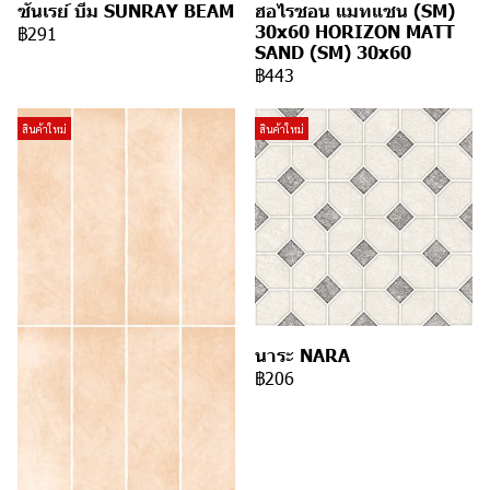
ซันเรย์ บีม SUNRAY BEAM
ฮอไรซอน แมทแซน (SM)
30x60 HORIZON MATT
฿291
SAND (SM) 30x60
฿443
สินค้าใหม่
สินค้าใหม่
นาระ NARA
฿206