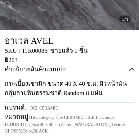
1/1
อาเวล AVEL
SKU : TJR00086
ขายแล้ว 0 ชิ้น
฿203
คำอธิบายสินค้าแบบย่อ
กระเบื้องเซามิก ขนาด 40 X 40 ซ.ม. ผิวหน้ามัน
กลุ่มลายหินธรรมชาติ Random 8 แผ่น
แบรนด์:
RCI CERAMIC
หมวดหมู่:
Tile
,
Category Tile
,
CERAMIC TILE
,
Functional
,
FLOOR TILE
,
Size
,
40 x 40 cm
,
Pattern
,
NATURAL STONE
,
Texture
,
GLOSSY
,
Color
,
BLACK