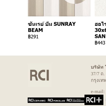
ซันเรย์ บีม SUNRAY
ฮอไ
BEAM
30x
SAN
฿291
฿443
บริษัท
37/7 ถ
กรุงเท
e-mail: