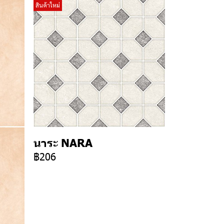
สินค้าใหม่
นาระ NARA
฿206