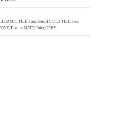
CERAMIC TILE
,
Functional
,
FLOOR TILE
,
Size
,
TONE
,
Texture
,
MATT
,
Color
,
GREY