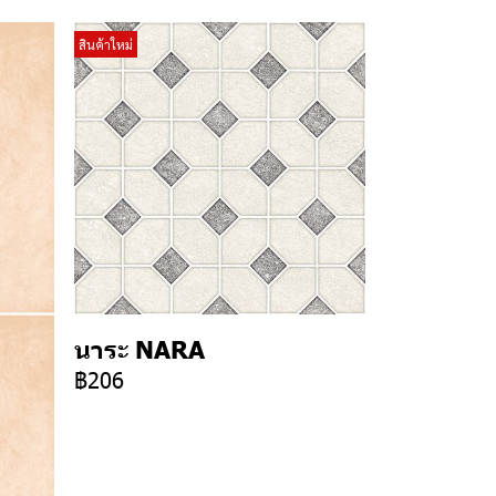
สินค้าใหม่
นาระ NARA
฿206