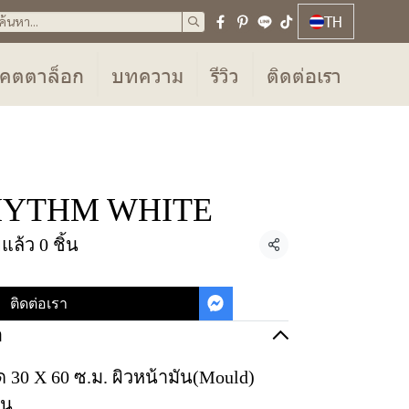
TH
คตตาล็อก
บทความ
รีวิว
ติดต่อเรา
์ RHYTHM WHITE
ล้ว 0 ชิ้น
แชร์
ติดต่อเรา
อ
 30 X 60 ซ.ม. ผิวหน้ามัน(Mould)
่น