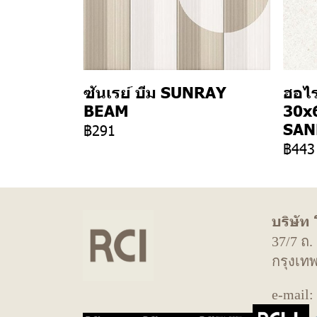
ซันเรย์ บีม SUNRAY
ฮอไ
BEAM
30x
SAN
฿291
฿443
บริษัท
37/7 ถ
กรุงเท
e-mail: