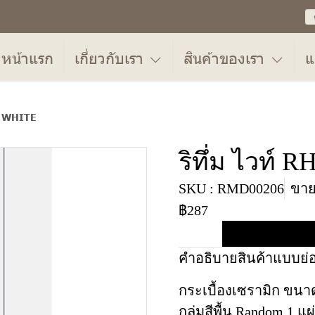
หน้าแรก
เกี่ยวกับเรา
สินค้าของเรา
แ
HM WHITE
ริทึ่ม ไวท
SKU : RMD00206
ขายแ
฿287
คำอธิบายสินค้าแบบย่
กระเบื้องเซรามิก ขนาด
กลุ่มสีพื้น Random 1 แผ