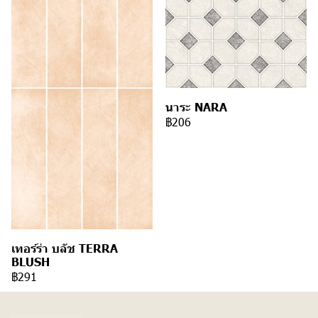
นาระ NARA
฿206
เทอร์ร่า บลัช TERRA
BLUSH
฿291