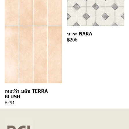
นาระ NARA
฿206
เทอร์ร่า บลัช TERRA
BLUSH
฿291