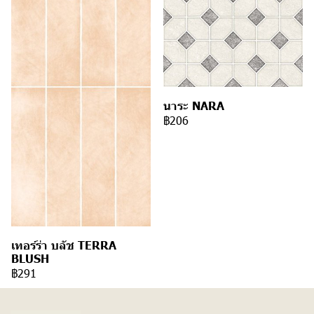
นาระ NARA
฿206
เทอร์ร่า บลัช TERRA
BLUSH
฿291