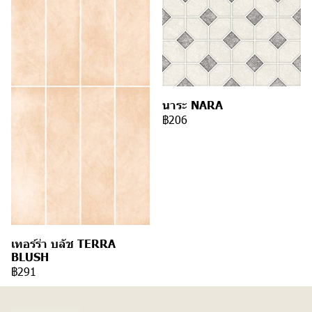
นาระ NARA
฿206
เทอร์ร่า บลัช TERRA
BLUSH
฿291