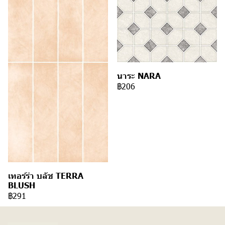
นาระ NARA
฿206
เทอร์ร่า บลัช TERRA
BLUSH
฿291