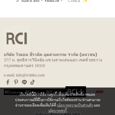
♬ suara asli - 𝒞𝒽𝒾𝓀𝒶.𝒸𝒽 - ``𝙲𝚑𝔦𝚔𝚊™✨
บริษัท โรแยล ซีรามิค อุตสาหกรรม จำกัด (มหาชน)
37/7 ถ. สุทธิสารวินิจฉัย แขวงสามเสนนอก เขตห้วยขวาง
กรุงเทพมหานคร 10310
e-mail: info@rcitiles.com
เว็บไซต์นี้มีการใช้งานคุกกี้ เพื่อเพิ่มประสิทธิภาพและ
ประสบการณ์ที่ดีในการใช้งานเว็บไซต์ของท่าน ท่านสามารถ
อ่านรายละเอียดเพิ่มเติมได้ที่
นโยบายความเป็นส่วนตัว
และ
Copyright | All Rights Reserved | Powered by MWE
นโยบายคุกกี้