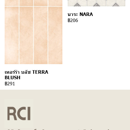
นาระ NARA
฿206
เทอร์ร่า บลัช TERRA
BLUSH
฿291